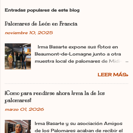
Entradas populares de este blog
Palomares de León en Francia
noviembre 10, 2025
Irma Basarte expone sus fotos en
Beaumont-de-Lomagne junto a otra
muestra local de palomares de Midi-
Pyrénéss. Irma Basarte (tercera por la
LEER MÁS»
izquierda) con Miguel Pastrana y las
colaboradoras francesas. dl Ana
Gaitero León 11.11.2025 | 06:00
¡Como para rendirse ahora Irma la de los
Actualizado: 11.11.2025 | 10:25 En:
palomares!
León Francia Exposiciones España
marzo 01, 2026
Pirineos La utopía de Irma Basarte
Diez traspasa los Pirineos. Y se ha
Irma Basarte y su asociación Amigos
plantado en Francia con los palomares
de los Palomares acaban de recibir el
de León. «Les pigeonniers de la région