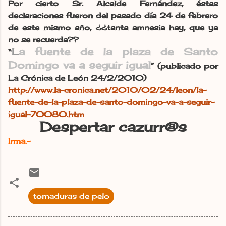
Por cierto Sr. Alcalde Fernández, éstas
declaraciones fueron del pasado día 24 de febrero
de este mismo año, ¿¿tanta amnesia hay, que ya
no se recuerda??
L
a fuente de la plaza de Santo
“
Domingo va a seguir igual
”
(publicado por
La Crónica de León 24/2/2010)
http://www.la-cronica.net/2010/02/24/leon/la-
fuente-de-la-plaza-de-santo-domingo-va-a-seguir-
igual-70080.htm
Despertar cazurr@s
Irma.-
tomaduras de pelo