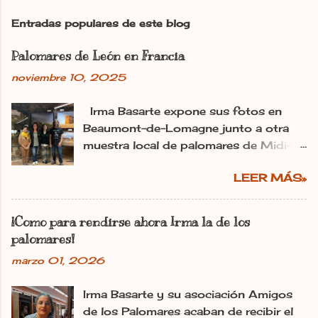
i
c
Entradas populares de este blog
a
r
Palomares de León en Francia
u
n
noviembre 10, 2025
c
o
m
Irma Basarte expone sus fotos en
e
Beaumont-de-Lomagne junto a otra
n
muestra local de palomares de Midi-
t
Pyrénéss. Irma Basarte (tercera por la
a
r
LEER MÁS»
izquierda) con Miguel Pastrana y las
i
colaboradoras francesas. dl Ana
o
Gaitero León 11.11.2025 | 06:00
¡Como para rendirse ahora Irma la de los
Actualizado: 11.11.2025 | 10:25 En:
palomares!
León Francia Exposiciones España
marzo 01, 2026
Pirineos La utopía de Irma Basarte
Diez traspasa los Pirineos. Y se ha
Irma Basarte y su asociación Amigos
plantado en Francia con los palomares
de los Palomares acaban de recibir el
de León. «Les pigeonniers de la région