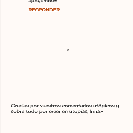
apoyamos!!!
RESPONDER
Gracias por vuestros comentarios utópicos y
sobre todo por creer en utopías, Irma.-
P
u
b
l