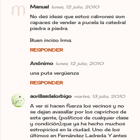
Manuel
lunes, 12 julio, 2010
C
No des ideas que estos cabrones son
o
capaces de vender a pucela la catedral
m
piedra a piedra.
e
Buen inciso Irma.
n
RESPONDER
t
a
Anónimo
lunes, 12 julio, 2010
r
una puta vergüenza
i
RESPONDER
o
aorillasdelorbigo
martes, 13 julio, 2010
s
A ver si hacen fuerza los vecinos y no
se dejan avasallar por los caprichos de
esta gente, (políticos de cualquier clase
y condición),que ya ha hecho muchos
estropicios en la ciudad. Uno de los
últimos en Fernández Ladreda. Y antes