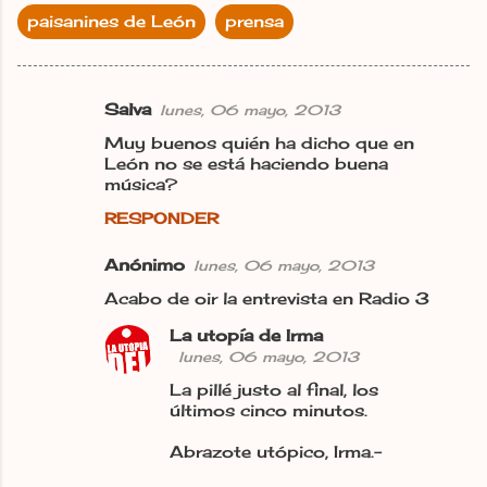
paisanines de León
prensa
Salva
lunes, 06 mayo, 2013
C
Muy buenos quién ha dicho que en
o
León no se está haciendo buena
m
música?
e
RESPONDER
n
Anónimo
lunes, 06 mayo, 2013
t
Acabo de oir la entrevista en Radio 3
a
r
La utopía de Irma
lunes, 06 mayo, 2013
i
La pillé justo al final, los
o
últimos cinco minutos.
s
Abrazote utópico, Irma.-