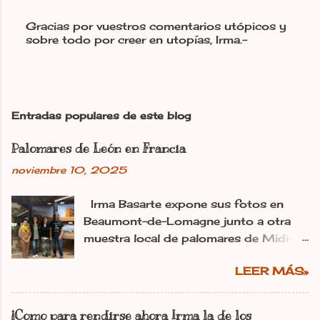
Gracias por vuestros comentarios utópicos y
sobre todo por creer en utopías, Irma.-
P
u
b
l
i
c
Entradas populares de este blog
a
r
Palomares de León en Francia
u
n
noviembre 10, 2025
c
o
m
Irma Basarte expone sus fotos en
e
Beaumont-de-Lomagne junto a otra
n
muestra local de palomares de Midi-
t
Pyrénéss. Irma Basarte (tercera por la
a
r
LEER MÁS»
izquierda) con Miguel Pastrana y las
i
colaboradoras francesas. dl Ana
o
Gaitero León 11.11.2025 | 06:00
¡Como para rendirse ahora Irma la de los