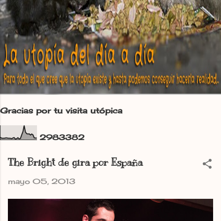
Gracias por tu visita utópica
2
9
8
3
3
8
2
The Bright de gira por España
mayo 05, 2013