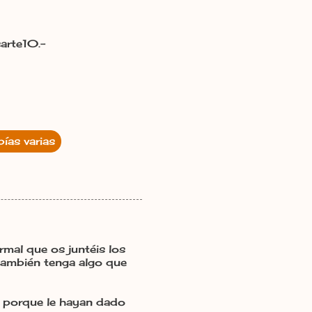
arte10.-
ías varias
rmal que os juntéis los
también tenga algo que
s porque le hayan dado