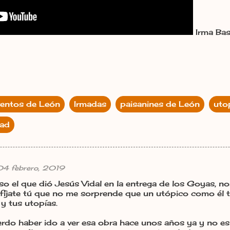
Irma Bas
entos de León
Irmadas
paisanines de León
utop
dad
 04 febrero, 2019
o el que dió Jesús Vidal en la entrega de los Goyas, no
 fíjate tú que no me sorprende que un utópico como él 
 y tus utopías.
erdo haber ido a ver esa obra hace unos años ya y no e