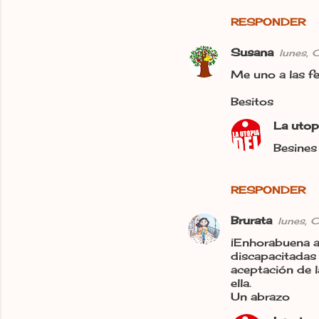
RESPONDER
Susana
lunes, 
Me uno a las fel
Besitos
La utop
Besines 
RESPONDER
Brurata
lunes, 
¡Enhorabuena a
discapacitadas 
aceptación de l
ella.
Un abrazo