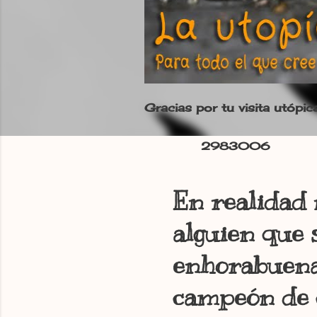
Gracias por tu visita utópic
2
9
8
3
0
0
6
En realidad 
alguien que 
enhorabuena
campeón de