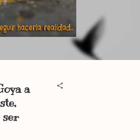
Goya a
ste,
 ser