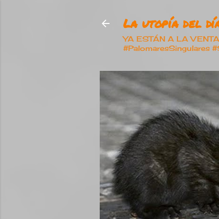
La utopía del día
YA ESTÁN A LA VENTA nu
#PalomaresSingulares 