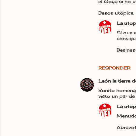
n
el Goya si no 
t
Besos utópica.
a
La utop
r
Sí que e
i
consigu
o
Besines 
s
RESPONDER
León la tierra 
Bonito homenaje
visto un par de
La utop
Menudo 
Abrazot