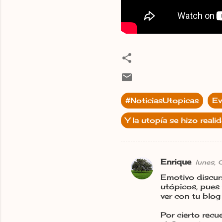
#NoticiasUtopicas
Ev
Y la utopía se hizo reali
Enrique
lunes,
C
Emotivo discurs
o
utópicos, pues
m
ver con tu blog
e
Por cierto recu