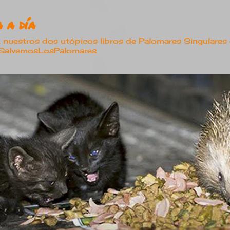
Ir al contenido principal
 a día
estros dos utópicos libros de Palomares Singulares
#SalvemosLosPalomares