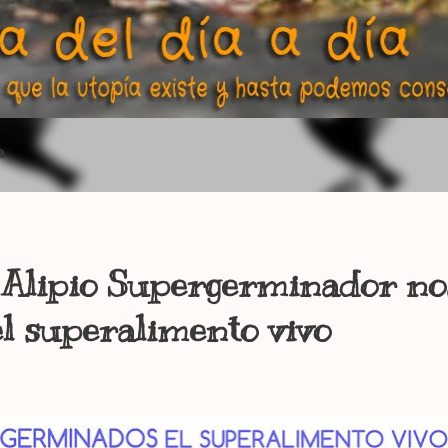
a
s Alipio Supergerminador no
l superalimento vivo