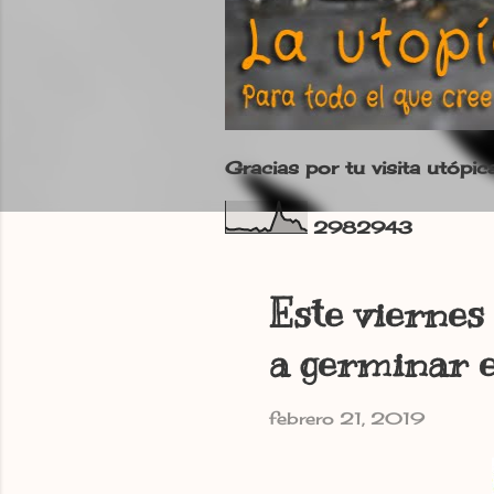
Gracias por tu visita utópic
2
9
8
2
9
4
3
Este vierne
a germinar e
febrero 21, 2019