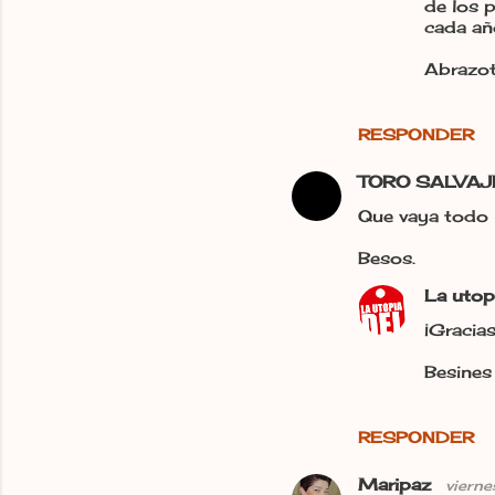
de los 
cada añ
Abrazot
RESPONDER
TORO SALVAJ
Que vaya todo 
Besos.
La utop
¡Gracias
Besines 
RESPONDER
Maripaz
viern