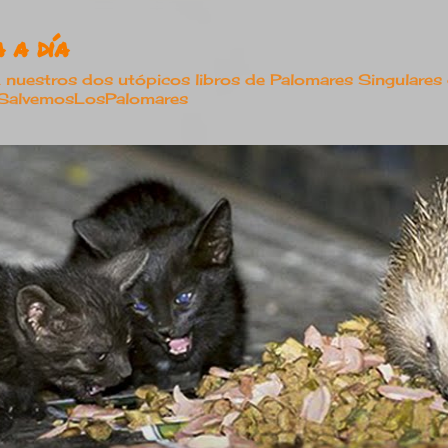
Ir al contenido principal
 a día
estros dos utópicos libros de Palomares Singulares
#SalvemosLosPalomares