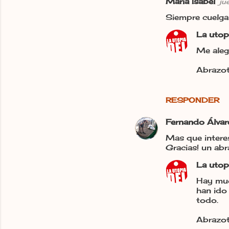
María Isabel
ju
Siempre cuelgas
La utop
Me aleg
Abrazot
RESPONDER
Fernando Álvar
Mas que interes
Gracias! un abr
La utop
Hay muc
han ido
todo.
Abrazot