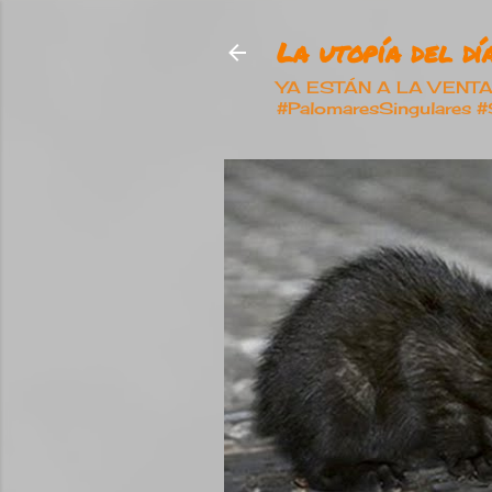
La utopía del día
YA ESTÁN A LA VENTA nu
#PalomaresSingulares 