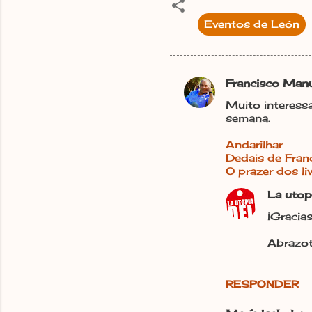
Eventos de León
Francisco Manue
C
Muito interessa
o
semana.
m
Andarilhar
e
Dedais de Franc
n
O prazer dos li
t
La utop
a
¡Gracias
r
Abrazot
i
o
RESPONDER
s