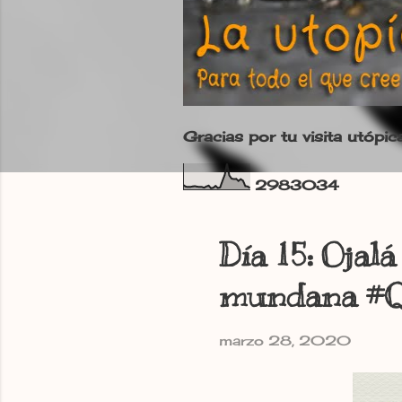
Gracias por tu visita utópic
2
9
8
3
0
3
4
Día 15: Ojal
mundana #Q
marzo 28, 2020