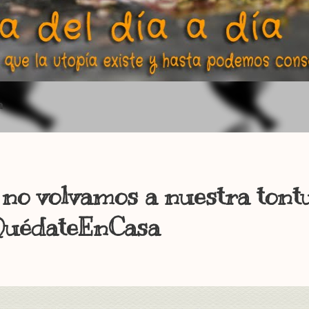
a
á no volvamos a nuestra tont
uédateEnCasa