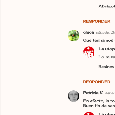
t
Abrazot
a
r
RESPONDER
i
chica
sábado, 
o
Que tenhamos u
s
La utop
Lo mism
Besines
RESPONDER
Patricia K
sába
En efecto, la ton
Buen fin de se
La utop