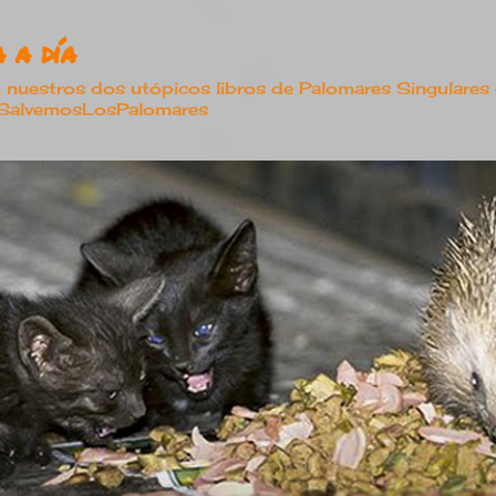
Ir al contenido principal
 a día
estros dos utópicos libros de Palomares Singulares
#SalvemosLosPalomares