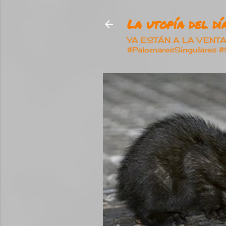
La utopía del día
YA ESTÁN A LA VENTA nu
#PalomaresSingulares 