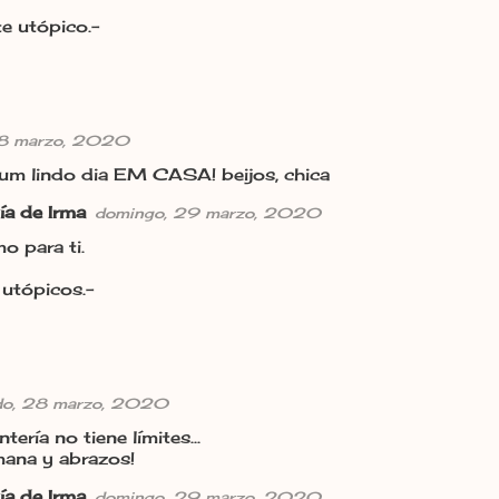
e utópico.-
28 marzo, 2020
m lindo dia EM CASA! beijos, chica
ía de Irma
domingo, 29 marzo, 2020
o para ti.
 utópicos.-
do, 28 marzo, 2020
tería no tiene límites...
mana y abrazos!
ía de Irma
domingo, 29 marzo, 2020