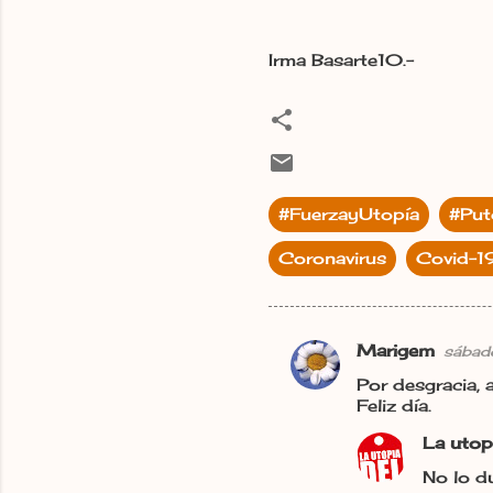
Irma Basarte10.-
#FuerzayUtopía
#Pu
Coronavirus
Covid-1
Marigem
sábad
C
Por desgracia, a
o
Feliz día.
m
La utop
e
No lo d
n