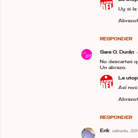
Uy si la
Abrazot
RESPONDER
Sara O. Durán
No descartes q
Un abrazo.
La utop
Así nos
Abrazot
RESPONDER
Erik
sábado, 2