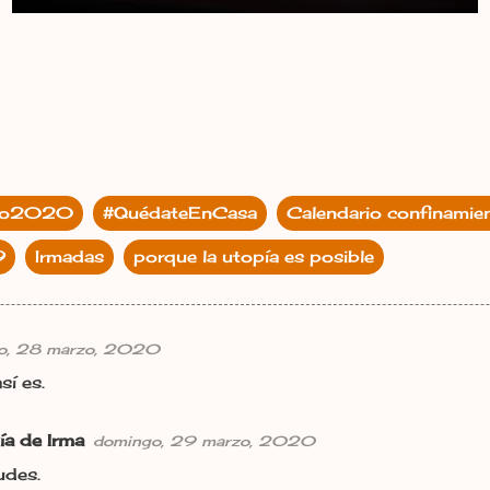
to2020
#QuédateEnCasa
Calendario confinamie
9
Irmadas
porque la utopía es posible
o, 28 marzo, 2020
sí es.
ía de Irma
domingo, 29 marzo, 2020
udes.