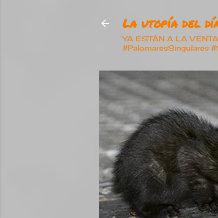
La utopía del día
YA ESTÁN A LA VENTA nu
#PalomaresSingulares 