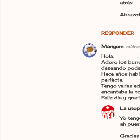
atrás.
Abrazot
RESPONDER
Marigem
miérc
Hola.
Adoro los burro
deseando poder 
Hace años habla
perfecta.
Tengo varias ed
encantaba la no
Feliz día y gra
La utop
Yo teng
ah pues
Gracias 