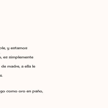
ple, y estamos
.
ro, es simplemente
de madre, a ella le
s.
engo como oro en paño,