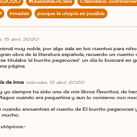
to2020
#QuédateEnCasa
Calendario confinamie
9
Irmadas
porque la utopía es posible
s, 15 abril, 2020
animal muy noble, por algo sale en los cuentos para niños
 gran obra de la literatura española, recuerdo un cuento q
se titulaba 'el burrito pegacoces'. un día lo buscaré en 
una página.
ía de Irma
miércoles, 15 abril, 2020
y yo siempre ha sido uno de mis libros favoritos, de hec
agos cuando era pequeñina y aun lo conservo con much
 cuando encuentres el cuento de El burrito pegacoces y
 mucho.
 utópicos.-