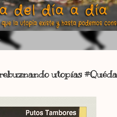
a
o rebuznando utopías #Quéd