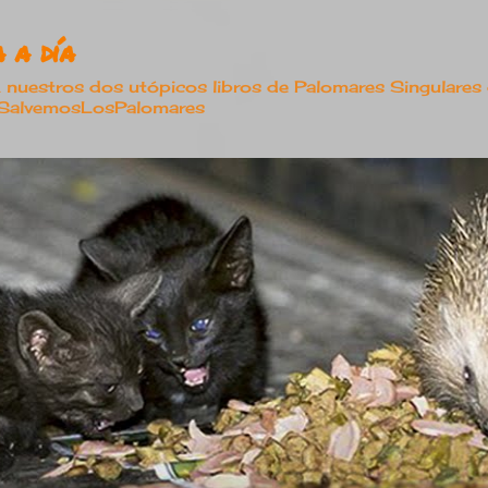
Ir al contenido principal
 a día
estros dos utópicos libros de Palomares Singulares
#SalvemosLosPalomares