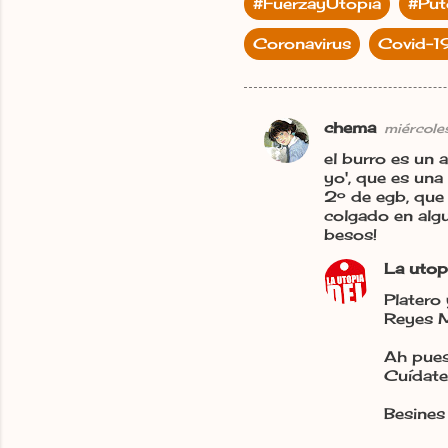
#FuerzayUtopía
#Pu
Coronavirus
Covid-1
chema
miércole
C
el burro es un 
o
yo', que es una
m
2º de egb, que 
colgado en alg
e
besos!
n
La utop
t
Platero 
a
Reyes M
r
Ah pues
i
Cuídate
o
Besines
s