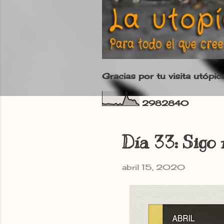
Gracias por tu visita utópic
2
9
8
2
8
4
0
Día 33: Sig
abril 15, 2020