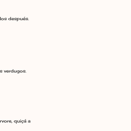
los después.
us verdugos.
vore, quiçá a