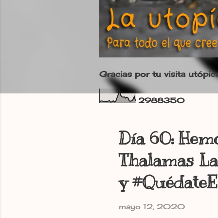
Gracias por tu visita utópic
2
9
8
8
3
5
0
Día 60: Hemo
Thalamas La
y #Quédate
mayo 12, 2020