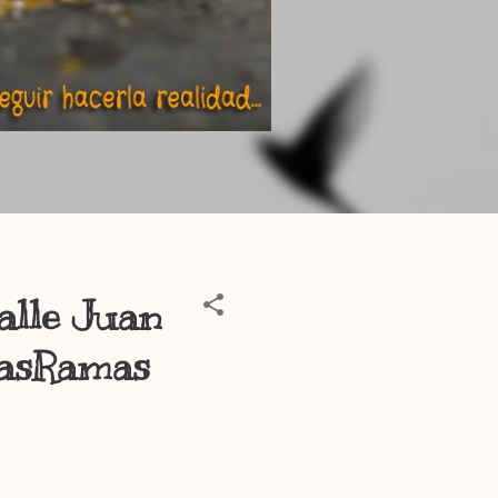
calle Juan
LasRamas