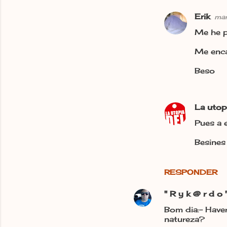
Erik
ma
Me he p
Me enca
Beso
La utop
Pues a 
Besines
RESPONDER
" R y k @ r d o 
Bom dia:- Have
natureza?