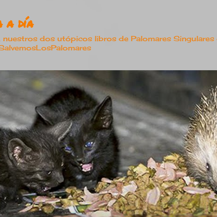
Ir al contenido principal
 a día
estros dos utópicos libros de Palomares Singulares
#SalvemosLosPalomares