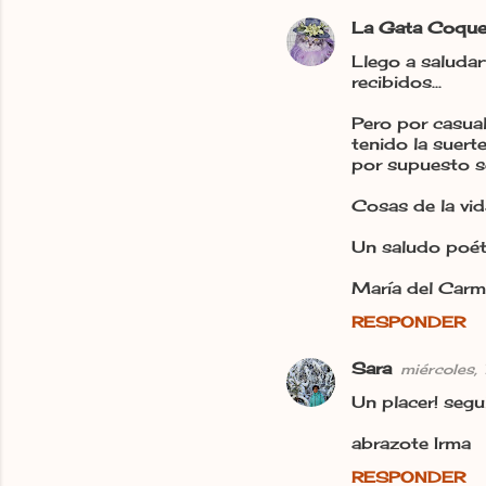
e
La Gata Coque
n
Llego a saludar
t
recibidos...
a
Pero por casual
r
tenido la suert
por supuesto se
i
o
Cosas de la vid
s
Un saludo poét
María del Car
RESPONDER
Sara
miércoles,
Un placer! segu
abrazote Irma
RESPONDER