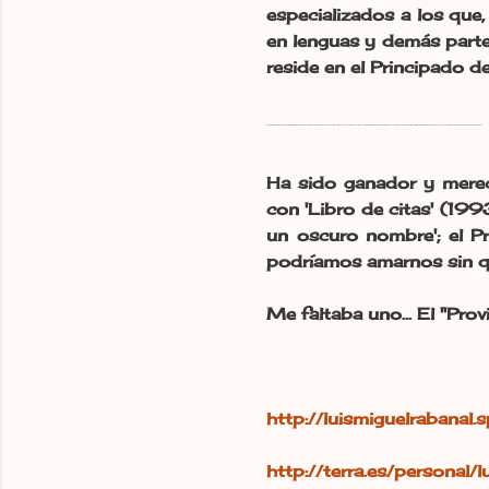
especializados a los que
en lenguas y demás parte
reside en el Principado 
Desde finales de 1997, debido a la tetraplejia producida por un derrumbe doméstico o por un accidente de surf, ya no se acuerda, es usuario de una bonita silla de ruedas Breezy. Así y todo, y con dolores, continúa escribiendo, (si hasta el célebre programa de voz con que está dictando texto se pregunta cómo lo consigue).
Ha sido ganador y merec
con 'Libro de citas' (199
un oscuro nombre'; el P
podríamos amarnos sin qu
Me faltaba uno... El "P
http://luismiguelrabanal.
http://terra.es/personal/l