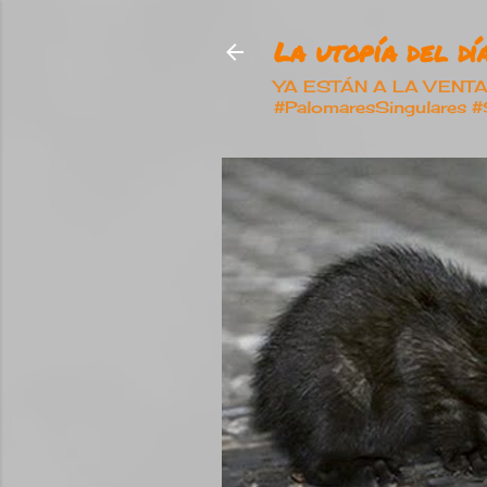
La utopía del día
YA ESTÁN A LA VENTA nu
#PalomaresSingulares 