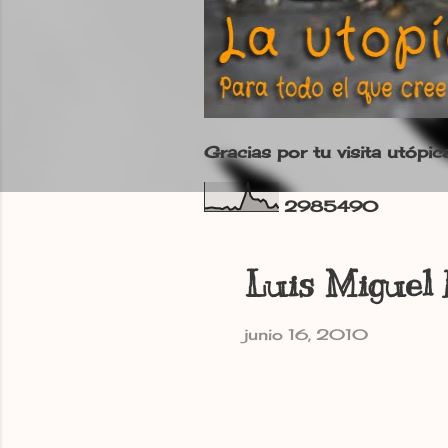
Gracias por tu visita utópic
2
9
8
5
4
9
0
Luis Miguel
junio 16, 2010