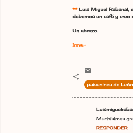
**
Luis Miguel Rabanal, e
debemos un café y creo 
Un abrazo.
Irma.-
paisanines de León
Luismiguelraba
C
Muchísimas gra
o
RESPONDER
m