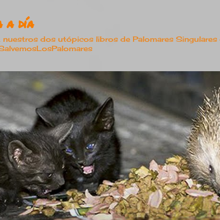
Ir al contenido principal
 a día
estros dos utópicos libros de Palomares Singulares
#SalvemosLosPalomares