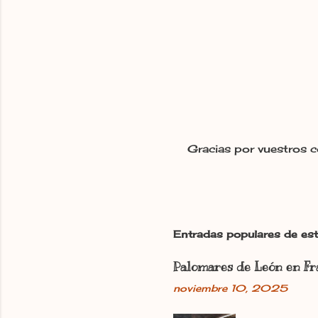
Gracias por vuestros c
P
u
b
l
i
c
Entradas populares de est
a
r
Palomares de León en Fr
u
n
noviembre 10, 2025
c
o