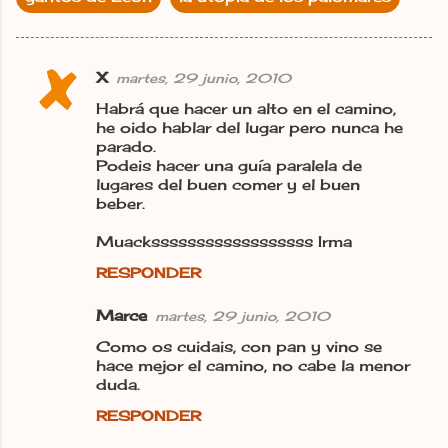
X
martes, 29 junio, 2010
C
Habrá que hacer un alto en el camino,
o
he oido hablar del lugar pero nunca he
m
parado.
Podeis hacer una guía paralela de
e
lugares del buen comer y el buen
n
beber.
t
Muackssssssssssssssssss Irma
a
RESPONDER
r
i
Marce
martes, 29 junio, 2010
o
Como os cuidais, con pan y vino se
hace mejor el camino, no cabe la menor
s
duda.
RESPONDER