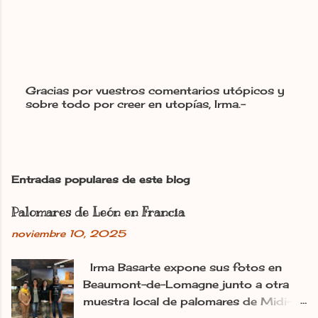
Gracias por vuestros comentarios utópicos y
sobre todo por creer en utopías, Irma.-
P
u
b
l
i
c
Entradas populares de este blog
a
r
Palomares de León en Francia
u
n
noviembre 10, 2025
c
o
m
Irma Basarte expone sus fotos en
e
Beaumont-de-Lomagne junto a otra
n
muestra local de palomares de Midi-
t