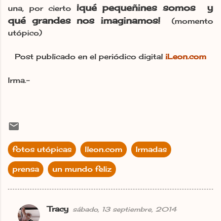
¡qué pequeñines somos y
una, por cierto
qué grandes nos imaginamos!
(momento
utópico)
Post publicado en el periódico digital
iLeon.com
Irma.-
fotos utópicas
Ileon.com
Irmadas
prensa
un mundo feliz
Tracy
sábado, 13 septiembre, 2014
C