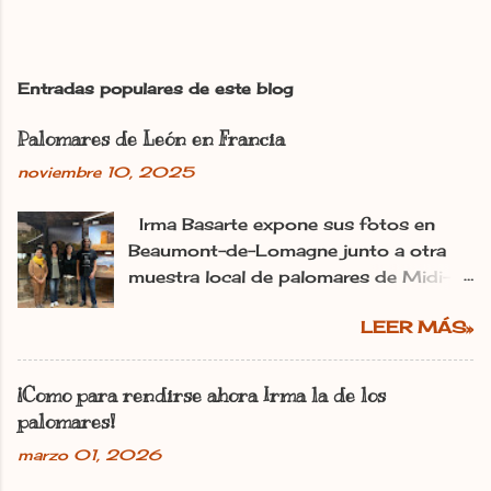
b
l
i
c
Entradas populares de este blog
a
r
Palomares de León en Francia
u
n
noviembre 10, 2025
c
o
m
Irma Basarte expone sus fotos en
e
Beaumont-de-Lomagne junto a otra
n
muestra local de palomares de Midi-
t
Pyrénéss. Irma Basarte (tercera por la
a
r
LEER MÁS»
izquierda) con Miguel Pastrana y las
i
colaboradoras francesas. dl Ana
o
Gaitero León 11.11.2025 | 06:00
¡Como para rendirse ahora Irma la de los
Actualizado: 11.11.2025 | 10:25 En:
palomares!
León Francia Exposiciones España
marzo 01, 2026
Pirineos La utopía de Irma Basarte
Diez traspasa los Pirineos. Y se ha