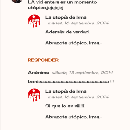
LA vid entera es un momento
o
utópico,jejejejej
m
La utopía de Irma
e
martes, 16 septiembre, 2014
n
Además de verdad.
t
Abrazote utópico, Irma.-
a
r
RESPONDER
i
o
Anónimo
sábado, 13 septiembre, 2014
s
bonicaaaaaaaaaaaaaaaaaaaaaaaaaa !!!
La utopía de Irma
martes, 16 septiembre, 2014
Si que lo es siiiiií.
Abrazote utópico, Irma.-