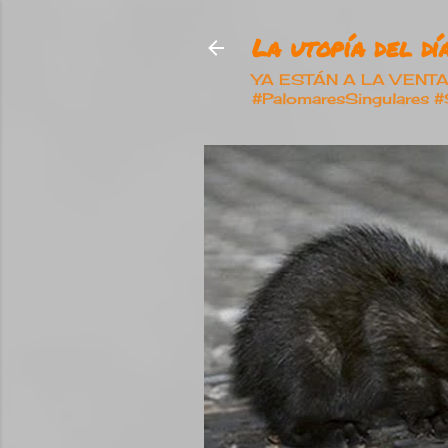
La utopía del día
YA ESTÁN A LA VENTA nu
#PalomaresSingulares 