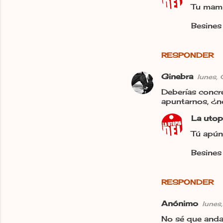
Tu mami 
Besines 
RESPONDER
Ginebra
lunes,
Deberías concre
apuntarnos, ¿n
La utop
Tú apún
Besines 
RESPONDER
Anónimo
lunes
No sé que anda