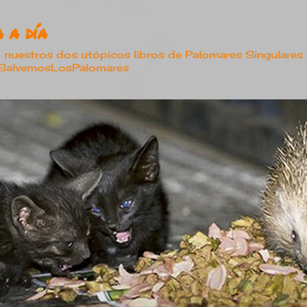
Ir al contenido principal
 a día
estros dos utópicos libros de Palomares Singulares
#SalvemosLosPalomares