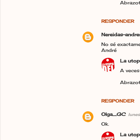
Abrazot
RESPONDER
Nereidas-andr
No sé exactame
André
La utop
A veces 
Abrazot
RESPONDER
Olga_GC
lune
Ok.
La utop