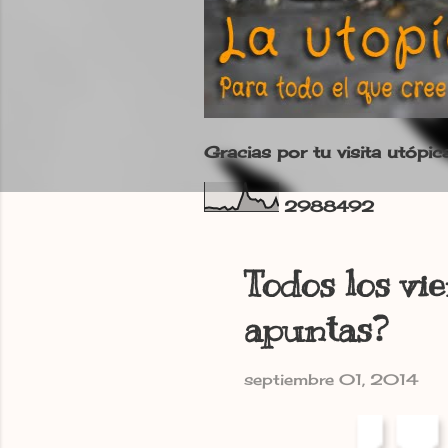
Gracias por tu visita utópic
2
9
8
8
4
9
2
Todos los vi
apuntas?
septiembre 01, 2014