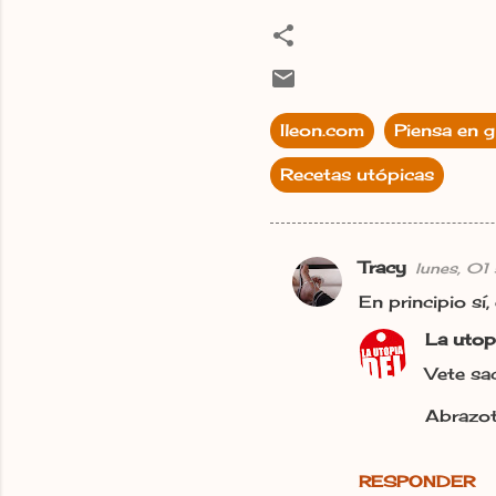
Ileon.com
Piensa en g
Recetas utópicas
Tracy
lunes, 01
C
En principio sí
o
La utop
m
e
Vete sa
n
Abrazot
t
a
RESPONDER