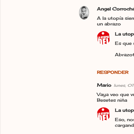
r
i
Angel Corroch
o
A la utopía si
un abrazo
s
La utop
Es que 
Abrazot
RESPONDER
Mario
lunes, 0
Vaya veo que vu
Besetes niña
La utop
Eso, no
cargand