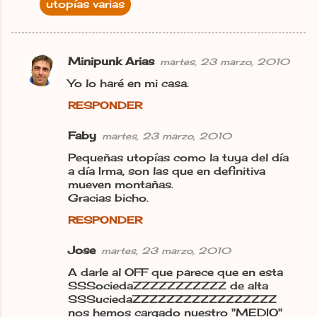
utopías varias
Minipunk Arias
martes, 23 marzo, 2010
C
Yo lo haré en mi casa.
o
RESPONDER
m
e
Faby
martes, 23 marzo, 2010
n
Pequeñas utopías como la tuya del día
t
a día Irma, son las que en definitiva
mueven montañas.
a
Gracias bicho.
r
RESPONDER
i
o
Jose
martes, 23 marzo, 2010
s
A darle al OFF que parece que en esta
SSSociedaZZZZZZZZZZZ de alta
SSSuciedaZZZZZZZZZZZZZZZZZ
nos hemos cargado nuestro "MEDIO"