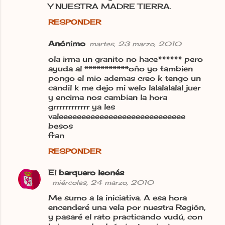
Y NUESTRA MADRE TIERRA.
RESPONDER
Anónimo
martes, 23 marzo, 2010
ola irma un granito no hace****** pero
ayuda al ***********oño yo tambien
pongo el mio ademas creo k tengo un
candil k me dejo mi welo lalalalalal juer
y encima nos cambian la hora
grrrrrrrrrrrr ya les
valeeeeeeeeeeeeeeeeeeeeeeeeeeee
besos
fran
RESPONDER
El barquero leonés
miércoles, 24 marzo, 2010
Me sumo a la iniciativa. A esa hora
encenderé una vela por nuestra Región,
y pasaré el rato practicando vudú, con