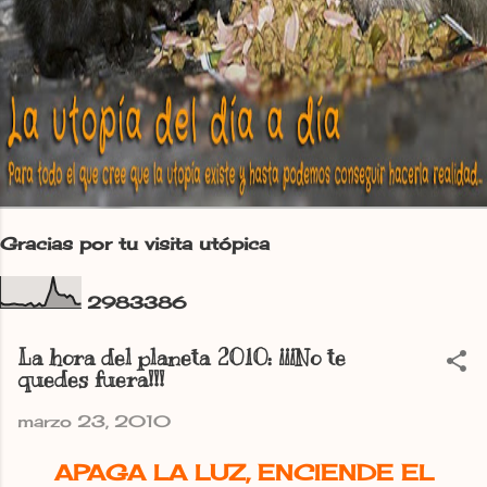
Gracias por tu visita utópica
2
9
8
3
3
8
6
La hora del planeta 2010: ¡¡¡No te
quedes fuera!!!
marzo 23, 2010
APAGA LA LUZ, ENCIENDE EL