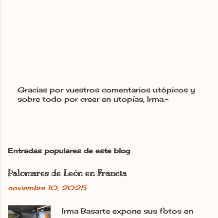
Gracias por vuestros comentarios utópicos y
sobre todo por creer en utopías, Irma.-
P
u
b
l
i
c
Entradas populares de este blog
a
r
Palomares de León en Francia
u
n
noviembre 10, 2025
c
o
m
Irma Basarte expone sus fotos en