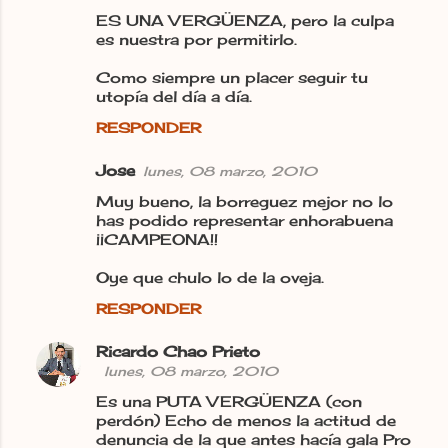
ES UNA VERGÜENZA, pero la culpa
t
es nuestra por permitirlo.
a
Como siempre un placer seguir tu
r
utopía del día a día.
i
RESPONDER
o
s
Jose
lunes, 08 marzo, 2010
Muy bueno, la borreguez mejor no lo
has podido representar enhorabuena
¡¡CAMPEONA!!
Oye que chulo lo de la oveja.
RESPONDER
Ricardo Chao Prieto
lunes, 08 marzo, 2010
Es una PUTA VERGÜENZA (con
perdón) Echo de menos la actitud de
denuncia de la que antes hacía gala Pro