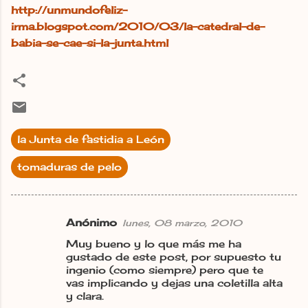
http://unmundofeliz-
irma.blogspot.com/2010/03/la-catedral-de-
babia-se-cae-si-la-junta.html
la Junta de fastidia a León
tomaduras de pelo
Anónimo
lunes, 08 marzo, 2010
C
Muy bueno y lo que más me ha
o
gustado de este post, por supuesto tu
m
ingenio (como siempre) pero que te
vas implicando y dejas una coletilla alta
e
y clara.
n