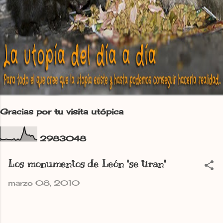
Gracias por tu visita utópica
2
9
8
3
0
4
8
Los monumentos de León "se tiran"
marzo 08, 2010