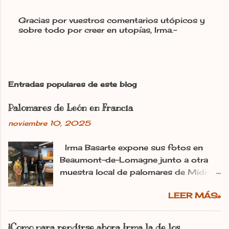
Gracias por vuestros comentarios utópicos y
sobre todo por creer en utopías, Irma.-
P
u
b
l
i
c
Entradas populares de este blog
a
r
Palomares de León en Francia
u
n
noviembre 10, 2025
c
o
m
Irma Basarte expone sus fotos en
e
Beaumont-de-Lomagne junto a otra
n
muestra local de palomares de Midi-
t
Pyrénéss. Irma Basarte (tercera por la
a
r
LEER MÁS»
izquierda) con Miguel Pastrana y las
i
colaboradoras francesas. dl Ana
o
Gaitero León 11.11.2025 | 06:00
¡Como para rendirse ahora Irma la de los